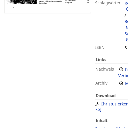
Schlagwörter
R
/
R
S
ISBN
3
Links
Nachweis
h
Verb
Archiv
M
Download
Christus erke
kb
]
Inhalt