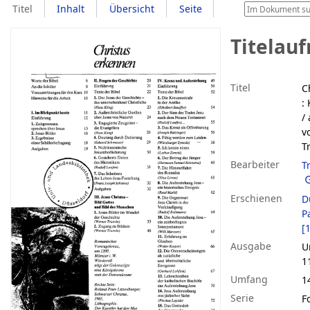
Titel
Inhalt
Übersicht
Seite
Titelau
Titel
C
:
/
v
T
Bearbeiter
T
Erschienen
D
P
[
Ausgabe
U
11
Umfang
14
Serie
F