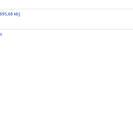
695,68 kb
]
s