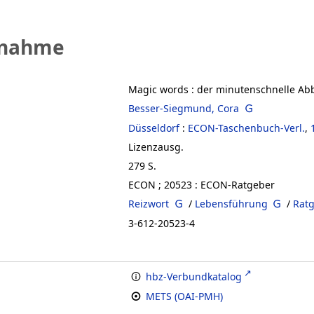
fnahme
Magic words
:
der minutenschnelle Ab
Besser-Siegmund, Cora
Düsseldorf
:
ECON-Taschenbuch-Verl.
,
Lizenzausg.
279 S.
ECON ; 20523 : ECON-Ratgeber
Reizwort
/
Lebensführung
/
Rat
3-612-20523-4
hbz-Verbundkatalog
METS (OAI-PMH)