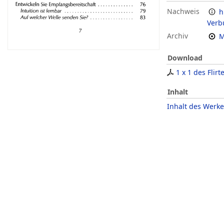
Nachweis
h
Verb
Archiv
M
Download
1 x 1 des Flirt
Inhalt
Inhalt des Werke