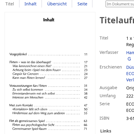
Titel
Inhalt
Übersicht
Seite
Titelau
Titel
1 x 
Reg
Verfasser
Ham
Erschienen
Düs
ECO
Verl
Ausgabe
Orig
Umfang
222 
Serie
ECO
ECO
ISBN
3-6
Links