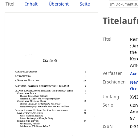
Titel
Inhalt
Übersicht
Seite
Titelau
Titel
Res
:
Am
the
Kor
Arn
Verfasser
Axe
Erschienen
New
Gre
Umfang
XVII
Serie
Con
Ame
97
ISBN
0-3