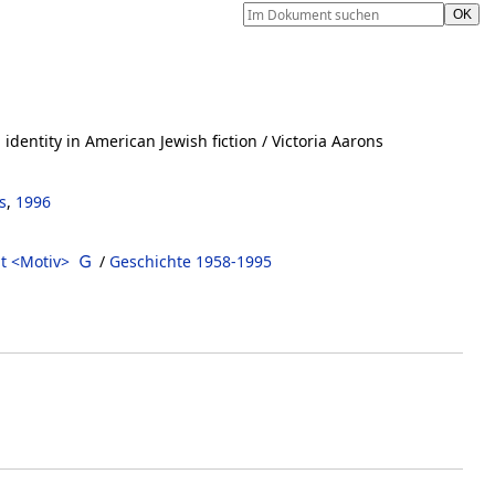
 identity in American Jewish fiction
/ Victoria Aarons
s
,
1996
ät <Motiv>
/
Geschichte 1958-1995