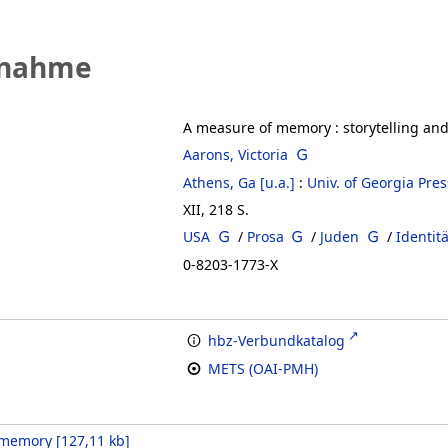
fnahme
A measure of memory
:
storytelling and
Aarons, Victoria
Athens, Ga [u.a.]
:
Univ. of Georgia Pres
XII, 218 S.
USA
/
Prosa
/
Juden
/
Identit
0-8203-1773-X
hbz-Verbundkatalog
METS (OAI-PMH)
 memory
[
127,11 kb
]