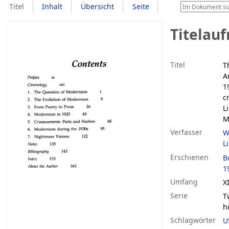
Titel
Inhalt
Übersicht
Seite
Titelau
Titel
T
A
1
cr
L
M
Verfasser
W
L
Erschienen
B
1
Umfang
X
Serie
T
h
Schlagwörter
U