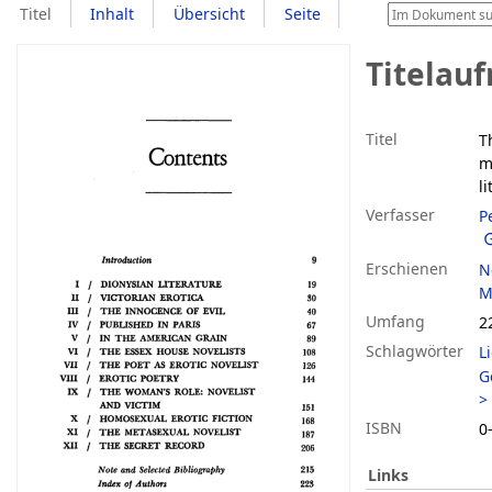
Titel
Inhalt
Übersicht
Seite
Titelau
Titel
T
m
l
Verfasser
P
Erschienen
N
M
Umfang
2
Schlagwörter
L
G
>
ISBN
0
Links