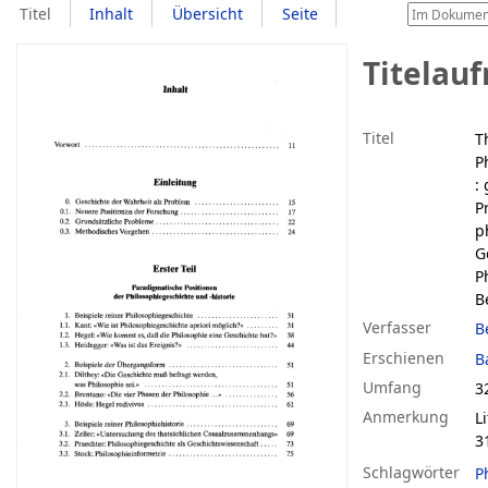
Titel
Inhalt
Übersicht
Seite
Titelau
Titel
T
P
:
P
p
G
P
B
Verfasser
B
Erschienen
B
Umfang
3
Anmerkung
L
3
Schlagwörter
P