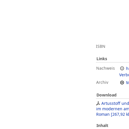
ISBN
Links
Nachweis
h
Verb
Archiv
M
Download
Artusstoff un
im modernen am
Roman
[
267,92 k
Inhalt