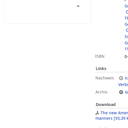
G
T
G
S
G
1
ISBN
0
Links
Nachweis
h
Verb
Archiv
M
Download
The new Ameri
manners
[
93,39 