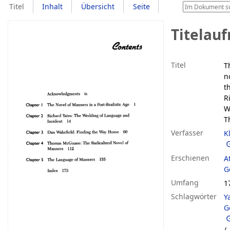
Titel
Inhalt
Übersicht
Seite
Titelau
Titel
T
n
th
R
W
T
Verfasser
K
Erschienen
A
G
Umfang
1
Schlagwörter
Y
G
/