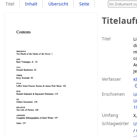
Titel
Inhalt
Übersicht
Seite
Titelau
Titel
L
d
m
c
A
J
Verfasser
K
Erschienen
U
Un
1
Umfang
X
Schlagwörter
U
/
<