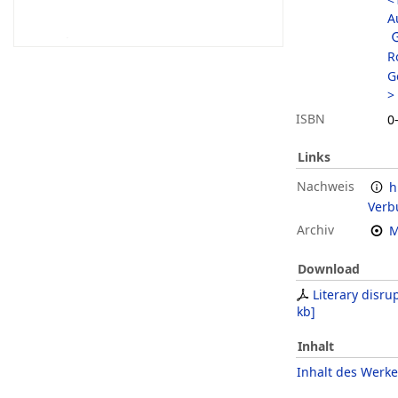
A
R
G
>
ISBN
0
Links
Nachweis
h
Verb
Archiv
M
Download
Literary disru
kb
]
Inhalt
Inhalt des Werke