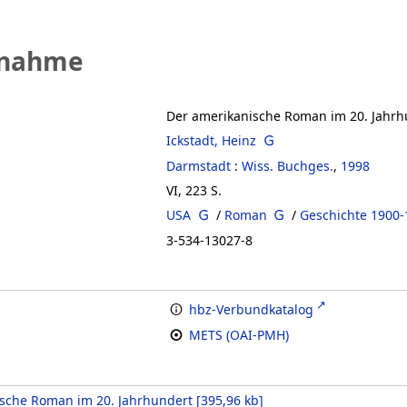
fnahme
Der amerikanische Roman im 20. Jahrh
Ickstadt, Heinz
Darmstadt
:
Wiss. Buchges.
,
1998
VI, 223 S.
USA
/
Roman
/
Geschichte 1900-
3-534-13027-8
hbz-Verbundkatalog
METS (OAI-PMH)
sche Roman im 20. Jahrhundert
[
395,96 kb
]