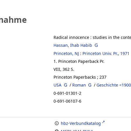
fnahme
Radical innocence
:
studies in the con
Hassan, Ihab Habib
Princeton, NJ
:
Princeton Univ. Pr.
,
1971
1. Princeton Paperback Pr.
VIII, 362 S.
Princeton Paperbacks ; 237
USA
/
Roman
/
Geschichte <1900
0-691-01301-2
0-691-06107-6
hbz-Verbundkatalog