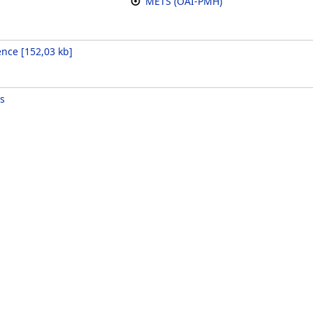
METS (OAI-PMH)
ence
[
152,03 kb
]
s