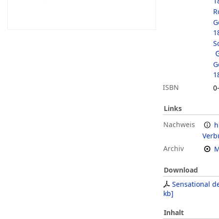
1
R
G
1
S
G
1
ISBN
0
Links
Nachweis
h
Verb
Archiv
M
Download
Sensational d
kb
]
Inhalt