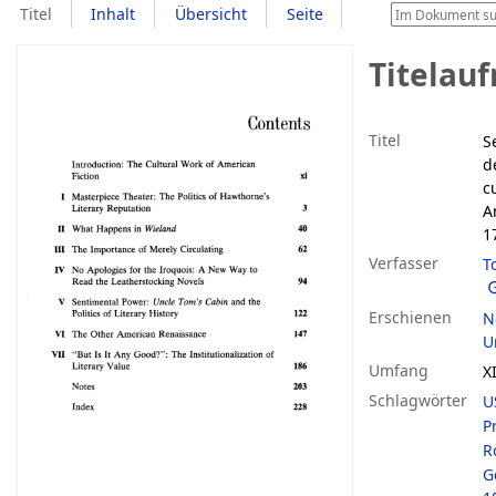
Titel
Inhalt
Übersicht
Seite
Titelau
Titel
S
d
c
A
1
Verfasser
T
Erschienen
N
Un
Umfang
X
Schlagwörter
U
P
R
G