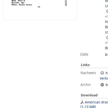
B
U
<
Kr
B
U
<
B
ISBN
0
Links
Nachweis
h
Verb
Archiv
M
Download
American dram
[
1,13 MB
]