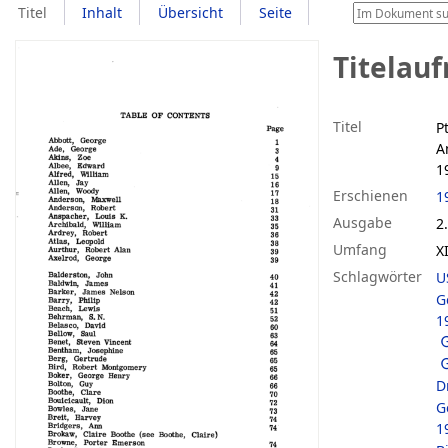
Titel
Inhalt
Übersicht
Seite
Titelau
Titel
P
A
1
Erschienen
1
Ausgabe
2
Umfang
X
Schlagwörter
U
G
1
D
G
1