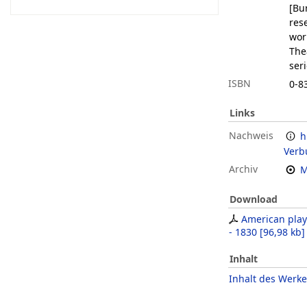
[Bur
res
work
The
seri
ISBN
0-8
Links
Nachweis
h
Verb
Archiv
M
Download
American play
- 1830
[
96,98 kb
]
Inhalt
Inhalt des Werke