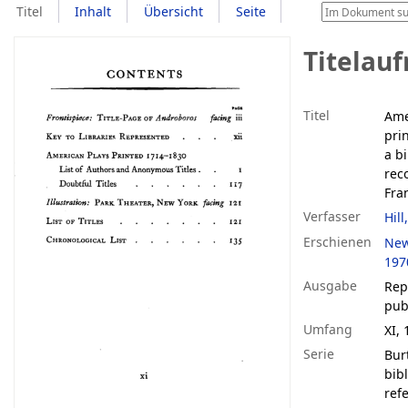
Titel
Inhalt
Übersicht
Seite
Titelau
Titel
Ame
pri
a b
rec
Fran
Verfasser
Hill
Erschienen
New
197
Ausgabe
Repr
pub
Umfang
XI, 
Serie
Burt
bib
ref