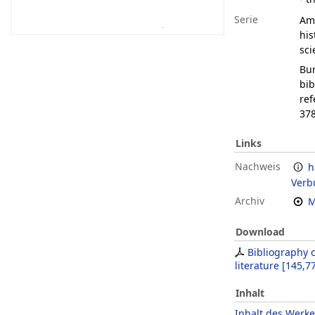
Serie
Ame
his
sci
Bur
bib
ref
37
Links
Nachweis
h
Verb
Archiv
M
Download
Bibliography o
literature
[
145,7
Inhalt
Inhalt des Werke