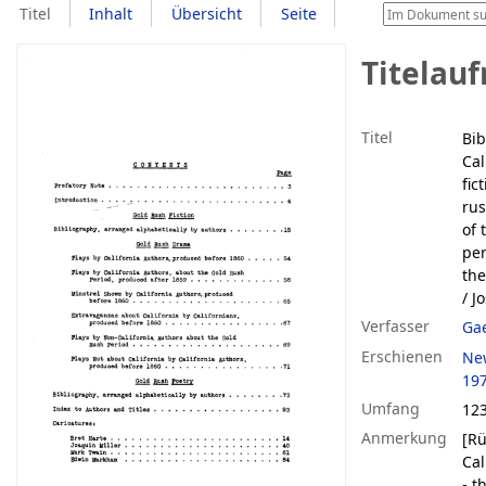
Titel
Inhalt
Übersicht
Seite
Titelau
Titel
Bib
Cal
fic
rus
of 
per
the
/ J
Verfasser
Gae
Erschienen
Ne
19
Umfang
123
Anmerkung
[Rü
Cal
- t