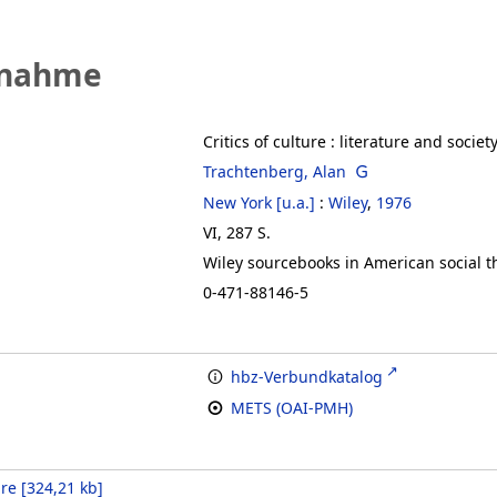
fnahme
Critics of culture
:
literature and societ
Trachtenberg, Alan
New York [u.a.]
:
Wiley
,
1976
VI, 287 S.
Wiley sourcebooks in American social 
0-471-88146-5
hbz-Verbundkatalog
METS (OAI-PMH)
ure
[
324,21 kb
]