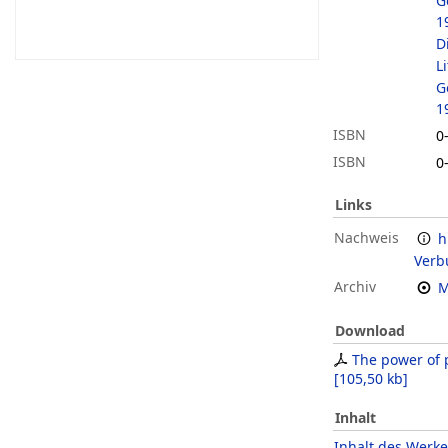
G
1
D
L
G
1
ISBN
0
ISBN
0
Links
Nachweis
h
Verb
Archiv
M
Download
The power of p
[
105,50 kb
]
Inhalt
Inhalt des Werke