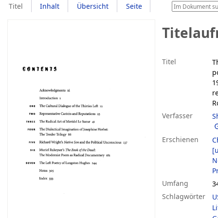
Titel
Inhalt
Übersicht
Seite
Titelau
Titel
T
po
1
r
R
Verfasser
S
Erschienen
C
[u
N
P
Umfang
3
Schlagwörter
U
L