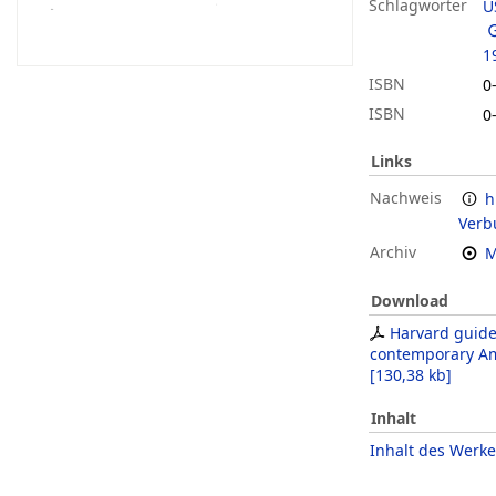
Schlagwörter
U
1
ISBN
0
ISBN
0
Links
Nachweis
h
Verb
Archiv
M
Download
Harvard guide
contemporary Am
[
130,38 kb
]
Inhalt
Inhalt des Werke