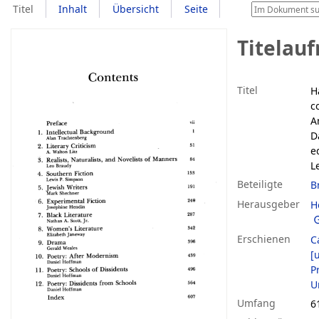
Titel
Inhalt
Übersicht
Seite
Titelau
Titel
H
c
A
D
e
L
Beteiligte
B
Herausgeber
H
Erschienen
C
[u
P
U
Umfang
6