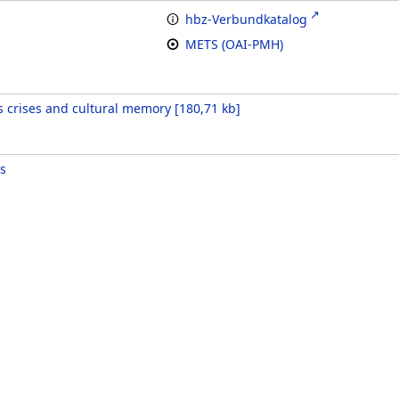
hbz-Verbundkatalog
METS (OAI-PMH)
 crises and cultural memory
[
180,71 kb
]
s