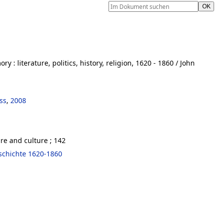
mory
:
literature, politics, history, religion, 1620 - 1860
/ John
ss
,
2008
re and culture ; 142
schichte 1620-1860