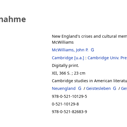
fnahme
New England's crises and cultural me
McWilliams
McWilliams, John P.
Cambridge [u.a.]
:
Cambridge Univ. Pre
Digitally print.
XII, 366 S. ; 23 cm
Cambridge studies in American literatu
Neuengland
/
Geistesleben
/
Ge
978-0-521-10129-5
0-521-10129-8
978-0-521-82683-9