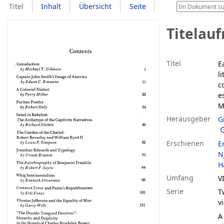
Titel
Inhalt
Übersicht
Seite
Titelau
Titel
E
l
co
e
M
Herausgeber
G
Erschienen
E
NJ
H
Umfang
VI
Serie
T
v
A