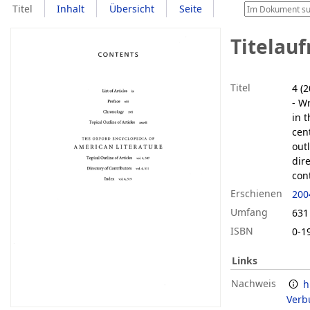
Titel
Inhalt
Übersicht
Seite
Titelau
Titel
4 (
- W
in 
cen
outl
dire
con
Erschienen
200
Umfang
631 
ISBN
0-1
Links
Nachweis
h
Verb