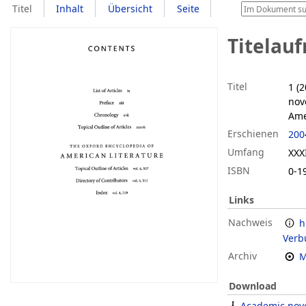
Titel
Inhalt
Übersicht
Seite
Titelau
Titel
1 (
nov
Ame
Erschienen
200
Umfang
XXXI
ISBN
0-1
Links
Nachweis
h
Verb
Archiv
M
Download
Academic nove