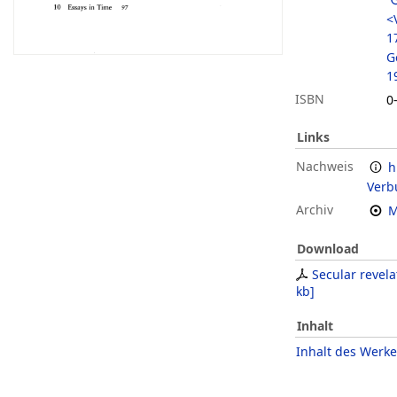
<
1
G
1
ISBN
0
Links
Nachweis
h
Verb
Archiv
M
Download
Secular revela
kb
]
Inhalt
Inhalt des Werke