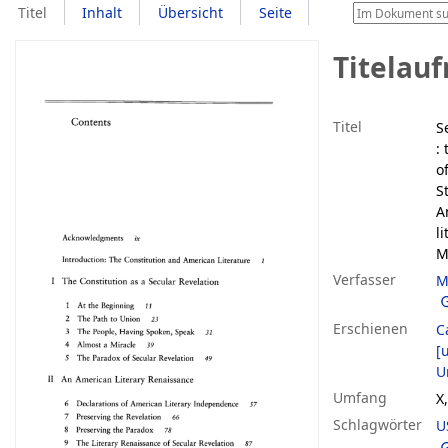
Titel
Inhalt
Übersicht
Seite
Titelau
Titel
S
:
o
S
A
l
M
Verfasser
M
Erschienen
C
[u
U
Umfang
X,
Schlagwörter
U