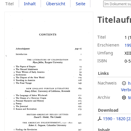
Titel
Inhalt
Übersicht
Seite
Titelau
Titel
1 (
Erschienen
19
Umfang
XII
ISBN
0-5
Links
Nachweis
h
Verb
Archiv
M
Download
1590 - 1820
[
2
Inhalt