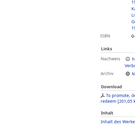
1
K
L
G
1
ISBN
0
Links
Nachweis
h
Verb
Archiv
M
Download
To promote, d
redeem
[
201,05 
Inhalt
Inhalt des Werke