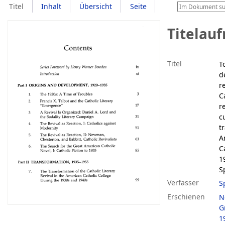
Titel
Inhalt
Übersicht
Seite
Titelau
Titel
T
d
r
C
r
c
t
A
C
1
S
Verfasser
S
Erschienen
N
G
1