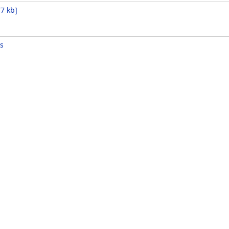
77 kb
]
s