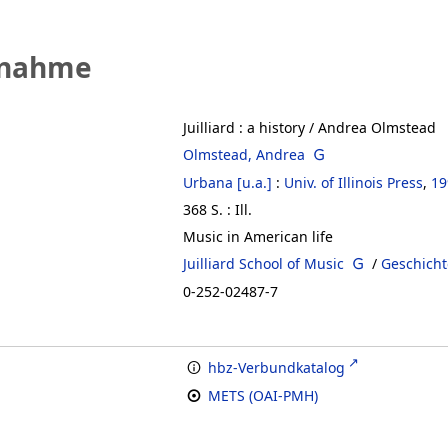
fnahme
Juilliard
:
a history
/ Andrea Olmstead
Olmstead, Andrea
Urbana [u.a.]
:
Univ. of Illinois Press
,
19
368 S. : Ill.
Music in American life
Juilliard School of Music
/
Geschicht
0-252-02487-7
hbz-Verbundkatalog
METS (OAI-PMH)