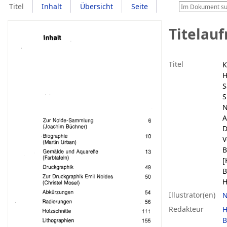
Titel
Inhalt
Übersicht
Seite
Titelau
Titel
K
H
S
N
A
D
V
B
[
B
H
Illustrator(en)
N
Redakteur
H
B