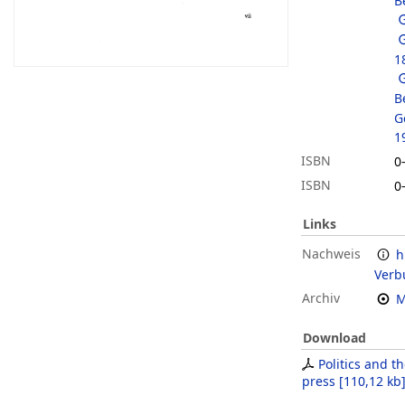
B
1
B
G
1
ISBN
0
ISBN
0
Links
Nachweis
h
Verb
Archiv
M
Download
Politics and t
press
[
110,12 kb