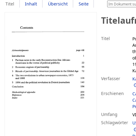
Titel
Inhalt
Übersicht
Seite
Titelau
Titel
P
A
t
o
1
K
Verfasser
K
Erschienen
C
C
P
Umfang
VI
Schlagwörter
U