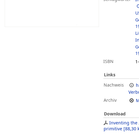
U
G
1
L
I
G
1
ISBN
1
Links
Nachweis
h
Verb
Archiv
M
Download
Inventing the
primitive
[
88,30 