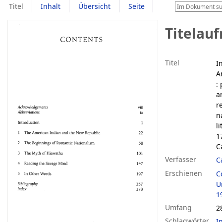
Titel
Inhalt
Übersicht
Seite
Titelau
Titel
I
A
:
a
r
n
l
1
C
Verfasser
C
Erschienen
C
U
1
Umfang
2
Schlagwörter
I