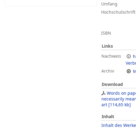
Umfang
Hochschulschrift
ISBN
Links
Nachweis
h
Verb
Archiv
M
Download
Words on pap
necessarily mean
art
[
114,65 kb
]
Inhalt
Inhalt des Werke