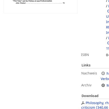
/
/
U
I
R
I
/
1
ISBN
0
Links
Nachweis
h
Verb
Archiv
M
Download
Philosophy, rhe
criticism
[
340,66