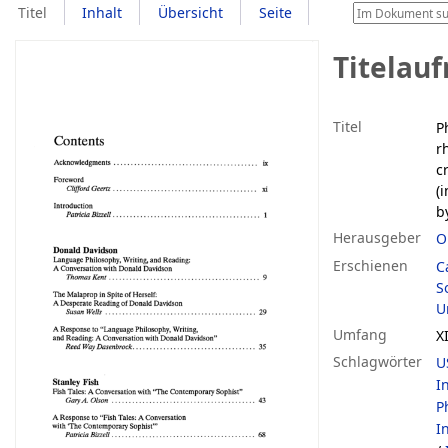
Titel
Inhalt
Übersicht
Seite
Titelau
Titel
P
r
c
(
b
Herausgeber
O
Erschienen
C
S
U
Umfang
XI
Schlagwörter
U
I
P
I