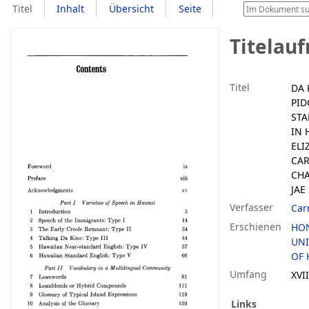
Titel
Inhalt
Übersicht
Seite
Titelau
Titel
DA 
PID
STA
IN 
ELI
CAR
CHA
JAE
Verfasser
Carr
Erschienen
HO
UNI
OF 
Umfang
XVII
Links