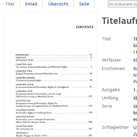
Titel
Inhalt
Übersicht
Seite
Titelau
Titel
T
b
/
Verfasser
K
Erschienen
R
N
P
Ausgabe
1.
Umfang
XI
Serie
S
b
e
Schlagwörter
U
Z