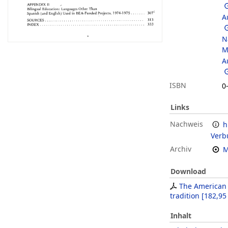
A
N
M
A
ISBN
0
Links
Nachweis
h
Verb
Archiv
M
Download
The American 
tradition
[
182,95
Inhalt