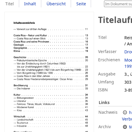
Titel
Inhalt
Übersicht
Seite
Titelau
Titel
Rei
/ A
Verfasser
Dro
Erschienen
Moe
199
Ausgabe
3., 
Umfang
303 
ISBN
3-8
Links
Nachweis
h
Verb
Archiv
M