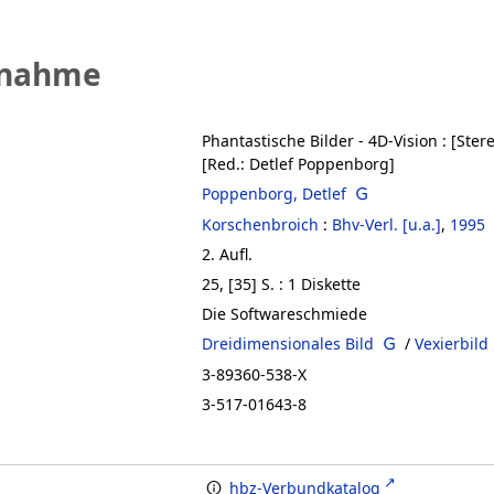
fnahme
Phantastische Bilder - 4D-Vision
:
[Ster
[Red.: Detlef Poppenborg]
Poppenborg, Detlef
Korschenbroich
:
Bhv-Verl. [u.a.]
,
1995
2. Aufl.
25, [35] S.
: 1 Diskette
Die Softwareschmiede
Dreidimensionales Bild
/
Vexierbild
3-89360-538-X
3-517-01643-8
hbz-Verbundkatalog