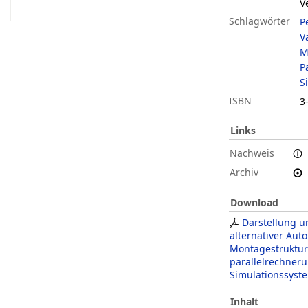
V
Schlagwörter
P
V
M
P
S
ISBN
3
Links
Nachweis
Archiv
Download
Darstellung 
alternativer Aut
Montagestruktur
parallelrechneru
Simulationssyst
Inhalt