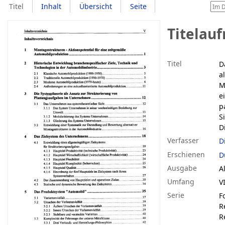
Titel
Inhalt
Übersicht
Seite
Titelau
Titel
D
a
M
e
p
S
D
Verfasser
D
Erschienen
D
Ausgabe
A
Umfang
V
Serie
F
R
R