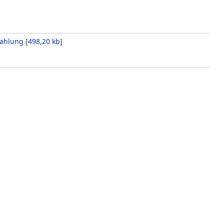
rahlung
[
498,20 kb
]