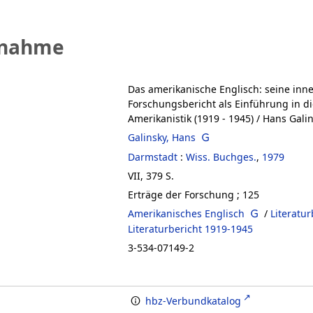
fnahme
Das amerikanische Englisch: seine inn
Forschungsbericht als Einführung in 
Amerikanistik (1919 - 1945)
/ Hans Gali
Galinsky, Hans
Darmstadt
:
Wiss. Buchges.
,
1979
VII, 379 S.
Erträge der Forschung ; 125
Amerikanisches Englisch
/
Literatu
Literaturbericht 1919-1945
3-534-07149-2
hbz-Verbundkatalog