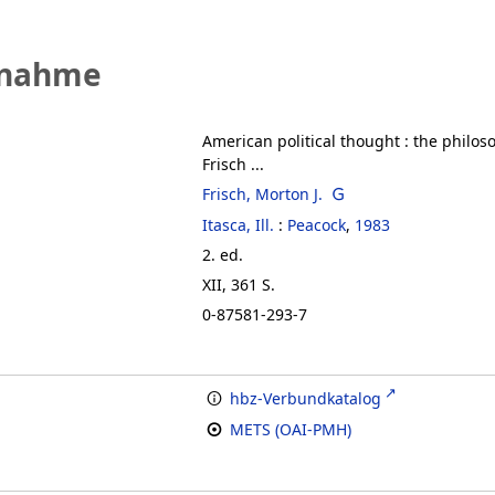
fnahme
American political thought
:
the philos
Frisch ...
Frisch, Morton J.
Itasca, Ill.
:
Peacock
,
1983
2. ed.
XII, 361 S.
0-87581-293-7
hbz-Verbundkatalog
METS (OAI-PMH)