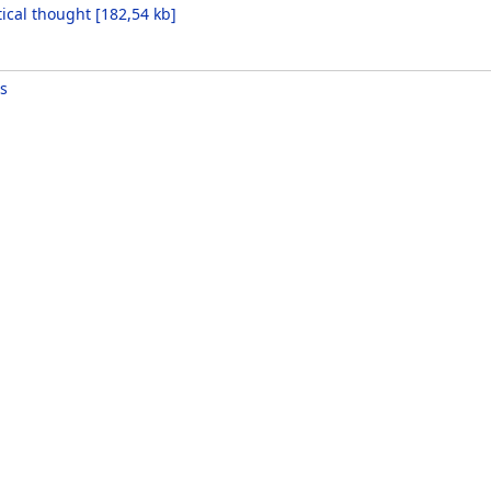
tical thought
[
182,54 kb
]
s