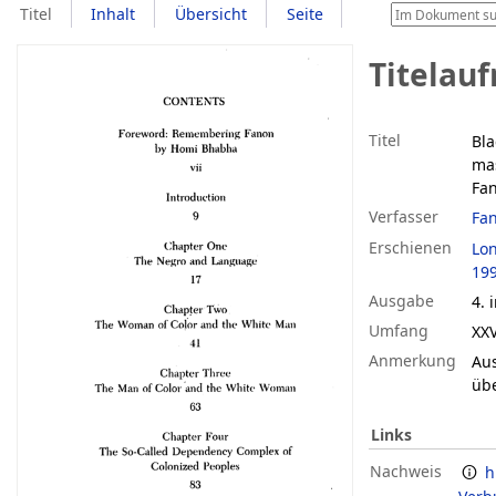
Titel
Inhalt
Übersicht
Seite
Titelau
Titel
Bla
ma
Fa
Verfasser
Fan
Erschienen
Lo
19
Ausgabe
4. 
Umfang
XXV
Anmerkung
Au
übe
Links
Nachweis
h