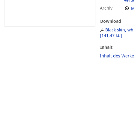
Verb
Archiv
M
Download
Black skin, wh
[
141,47 kb
]
Inhalt
Inhalt des Werke