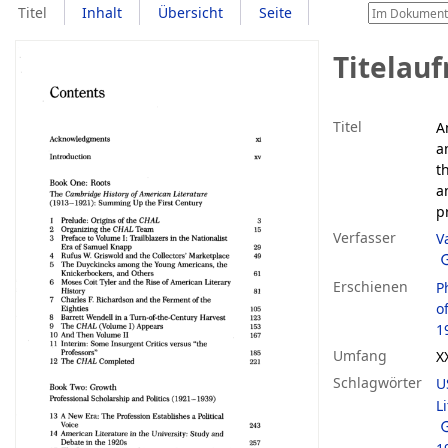
Titel
Inhalt
Übersicht
Seite
Titelau
Titel
A
a
t
a
p
Verfasser
V
Erschienen
P
o
1
Umfang
X
Schlagwörter
U
L