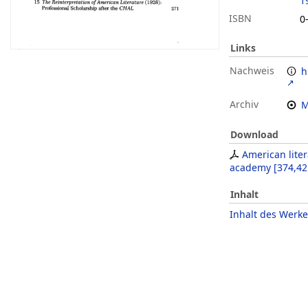
1
ISBN
0
Links
Nachweis
h
Archiv
M
Download
American lite
academy
[
374,42
Inhalt
Inhalt des Werke