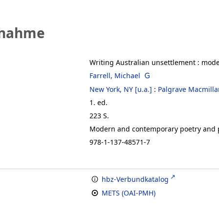
fnahme
Writing Australian unsettlement
:
modes
Farrell, Michael
New York, NY [u.a.]
:
Palgrave Macmilla
1. ed.
223 S.
Modern and contemporary poetry and 
978-1-137-48571-7
hbz-Verbundkatalog
METS (OAI-PMH)