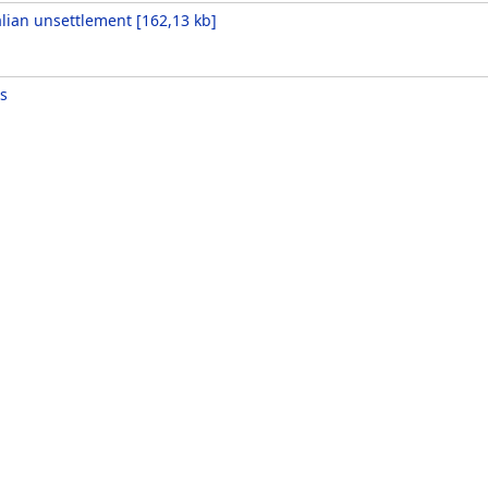
alian unsettlement
[
162,13 kb
]
s