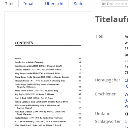
Titel
Inhalt
Übersicht
Seite
Titelau
Titel
A
w
1
b
c
/
C
Herausgeber
C
Erschienen
W
[u
P
Umfang
X
Schlagwörter
U
S