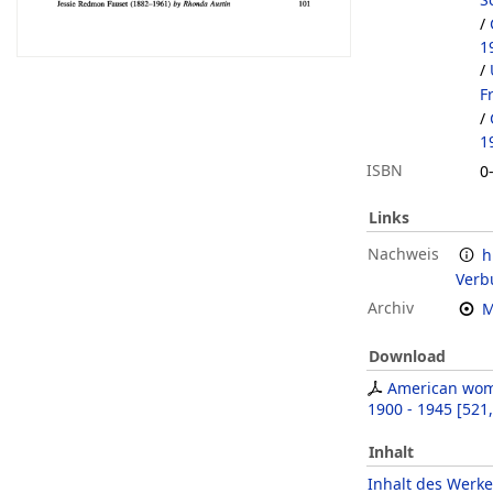
/
1
/
F
/
1
ISBN
0
Links
Nachweis
h
Verb
Archiv
M
Download
American wom
1900 - 1945
[
521
Inhalt
Inhalt des Werke