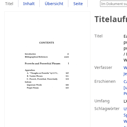
Titel
Inhalt
Übersicht
Seite
Titelau
Titel
E
p
p
/ 
W
Verfasser
W
J
Erschienen
C
[u
P
Umfang
L
Schlagwörter
U
S
W