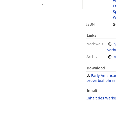
A
E
S
W
ISBN
0
Links
Nachweis
h
Verb
Archiv
M
Download
Early America
proverbial phras
Inhalt
Inhalt des Werke