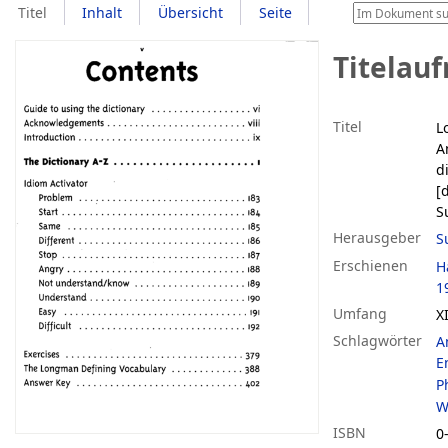
Titel
Inhalt
Übersicht
Seite
Titelau
Titel
L
A
d
[
S
Herausgeber
S
Erschienen
H
1
Umfang
XI
Schlagwörter
A
E
P
W
ISBN
0