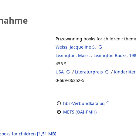
fnahme
Prizewinning books for children
:
theme
Weiss, Jacqueline S.
Lexington, Mass.
:
Lexington Books
,
19
455 S.
USA
/
Literaturpreis
/
Kinderlite
0-669-06352-5
hbz-Verbundkatalog
METS (OAI-PMH)
books for children
[
1,51 MB
]