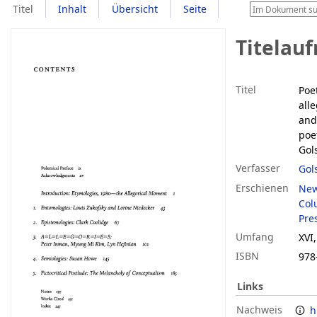
Titel
Inhalt
Übersicht
Seite
Titelau
Titel
Poe
all
and
poe
Gol
Verfasser
Gol
Erschienen
New
Col
Pre
Umfang
XVI,
ISBN
978
Links
Nachweis
h