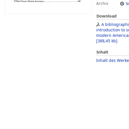
Archiv
M
Download
A bibliographi
introduction to s
modern America
[
388,45 kb
]
Inhalt
Inhalt des Werke