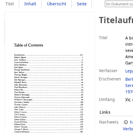
Titel
Inhalt
Übersicht
Seite
Titelau
Titel
A b
int
sev
Ame
Gar
Verfasser
Lep
Erschienen
Berk
Ser
197
Umfang
XV, 
Links
Nachweis
h
Verb