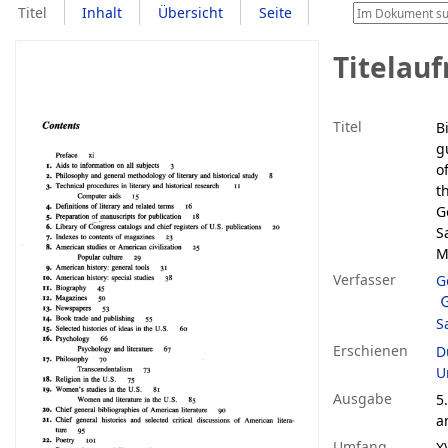
Titel
Inhalt
Übersicht
Seite
Titelau
Titel
B
g
o
t
G
S
M
Verfasser
G
S
Erschienen
D
U
Ausgabe
5
a
Umfang
X